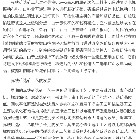
赤铁矿选矿工艺过程是将0.5—5毫米的原矿送入上料斗，经过振动电机
振动布料，出料量可通过手轮来进行精确调整。磁辊通过调速电机拖动，转
速的快慢通过调速表来进行调节，可控制磁选机的产量和精矿品位。矿粒经
输送带被送入上磁辊分选，由于赤铁矿的矿粒有磁性，立即被强磁场吸附在
磁辊上，而脉石粒（杂石、砂土）由于没有磁性（磁性很弱），磁辊的强磁
对它不产生吸力，随着磁辊的转动，矿粒一直被吸在磁辊上，而脉石粒在磁
辊转到前端位置时被抛出掉在隔矿板的前面（通过改变隔矿板角度的大小可
调整精矿的品位），矿粒继续被磁辊带到脱磁区时自动掉入一选集矿斗收集
为精矿成品。由于上磁辊掉下的脉石中还夹带有一些磁性更弱的矿粒，它们
将进入下磁辊继续进行磁选，磁选后的成品矿粒进入二选集矿斗收集为成
品，被抛出的脉石经尾矿口排出，至此磁选工序结束。
赤铁矿选矿工艺的发展
早期的赤铁矿选矿工艺一般多采用重选工艺，主要有跳汰机、离心选矿
机、螺旋溜槽、螺旋选矿机、摇床等，由于其选矿处理能力小，选矿品位
低、回收率低而逐渐被淘汰后来赤铁矿选矿发展了浮选工艺和强磁选工艺，
主要以氧化石蜡皂为捕收剂的正浮选工艺和以电磁平环强磁选机为选别设备
的强磁选工艺。但是其选别技术指标均没有达到令人满意的效果。近年来，
赤铁矿选矿工艺取得了长足的发展，其主要赤铁矿选矿工艺是以电磁脉动高
梯度磁选机为代表的强磁选选矿工艺和以系列为代表的反浮选选矿工艺。尤
其是采用强磁——浮选联合流程使一些矿山的赤铁矿选别达到了铁精矿品