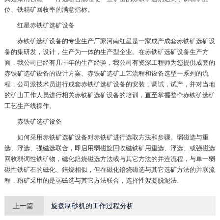
位、铁精矿回收率的满意指标。
红星赤铁矿选矿设备
赤铁矿选矿设备的专业生产厂家河南红星是一家成产成套赤铁矿选矿设
备的集研发，设计，生产为一体的生产型企业。在赤铁矿选矿设备生产方
面，我公司已经有几十年的生产经验，我公司有资深工程师为您提供成套的
赤铁矿选矿设备的设计方案、赤铁矿选矿工艺流程和设备选型一系列的流
程，公司派技术员进行成套赤铁矿选矿设备的安装，调试，试产，并对当地
的矿山工作人员进行相关赤铁矿选矿设备的培训，直至掌握整个赤铁矿选矿
工艺生产线操作。
赤铁矿选矿设备
如何采用赤铁矿选矿设备对赤铁矿进行选取方法和步骤。弱磁选与重
选、浮选、强磁选联合，即启用弱磁旋回收磁铁矿用重选、浮选、或强磁选
回收弱词性铁矿物，磁化錇烧磁选方法或与其它方法的并连流程，与单一弱
磁性铁矿石的磁化、錇烧相似，但在磁化錇烧磁选与其它选矿方法的并联流
程，粉矿采用的是弱磁选与其它方法联合，选择性絮凝脱泥法.
上一篇
旋盘制砂机的工作过程分析