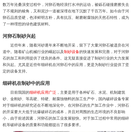
数万年沧桑演变过程中，河卵石饱经浪打水冲的运动，被砾石碰撞磨擦失去
了不规则的棱角，又和泥沙一道被深埋在地下沉默了千百万年。如今由于河
卵石品质坚硬，色泽鲜明古朴，具有抗压、耐磨耐腐蚀的天然石特性，成为
了一种理想的绿色建筑材料。
河卵石制砂兴起
近些年来，随着河砂逐年来不断地开采，留下了大量河卵石被遗弃在河
道中。随着矿山机械行业的崛起以及
制砂设备
的快速发展和完善，对于河卵
石的加工和利用提供了优良的条件。这无疑直接促进了制砂行业的大力发展
和兴起。尤其是近些年细碎机在河卵石中的应用，更是为制砂行业提供了坚
定的设备支持。
细碎机在制砂中的应用
目前我国的
细碎机应用广泛
，主要是用于各种矿石、水泥、机制建筑
砂、金刚砂、等高硬、特硬、耐腐蚀物料的加工生产中，国内破碎设备专家
对于细碎机的研究还在不断地深化中。在河卵石的生产加工作业中，河卵石
的开采要大大低于比爆破碎石的成本，并且对周围的生态环境的不良影响
小，由于前述因素，河卵石的加工业发展较快。对于加工过程中常用的细碎
机等破碎设备的质量和功能都提出了很多要求。