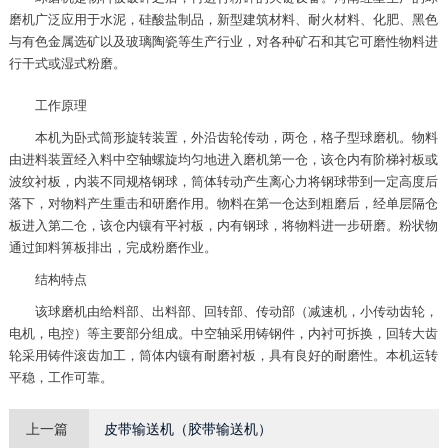
磨机广泛应用于水泥，硅酸盐制品，新型建筑材料、耐火材料、化肥、黑色
与有色金属选矿以及玻璃陶瓷等生产行业，对各种矿石和其它可磨性物料进
行干式或湿式粉磨。
工作原理
本机为卧式筒形旋转装置，外沿齿轮传动，两仓，格子型球磨机。物料
由进料装置经入料中空轴螺旋均匀地进入磨机第一仓，该仓内有阶梯衬板或
波纹衬板，内装不同规格钢球，筒体转动产生离心力将钢球带到一定高度后
落下，对物料产生重击和研磨作用。物料在第一仓达到粗磨后，经单层隔仓
板进入第二仓，该仓内镶有平衬板，内有钢球，将物料进一步研磨。粉状物
通过卸料箅板排出，完成粉磨作业。
结构特点
该球磨机由给料部、出料部、回转部、传动部（减速机，小传动齿轮，
电机，电控）等主要部分组成。中空轴采用铸钢件，内衬可拆换，回转大齿
轮采用铸件滚齿加工，筒体内镶有耐磨衬板，具有良好的耐磨性。本机运转
平稳，工作可靠。
上一篇
皮带输送机（胶带输送机）