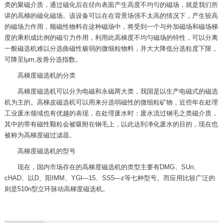
类的聚磁介质，通过磁化后在径向表面产生高度不均匀的磁场，就是我们所
讲的高梯的磁化磁场。该设备可以在在背景场强不太高的情况下，产生较高
的磁场力作用，顺磁性物料在这种磁场中，将受到一个与外加磁场和磁场梯
度的乘积成比例的磁引力作用，利用此高梯度不均匀磁场的特性，可以分离
一般磁选机难以分选曲磁性极弱的微细粒物料，并大大降低分选粒度下限，
可降至lμm,改善分选指数。
高梯度磁选机的分类
高梯度磁选机可以分为电磁和永磁两大类，我国是以生产电磁式的磁选
机为主的。高梯皮磁选机可以用来分选弱磁性的微细粒矿物，近些年在处理
工业废水领域也有优越的表现，在处理废水时：废水流过钢毛之类磁介质，
其中的带有磁性颗粒会被吸附在钢毛上，以此达到净化废水的目的，现在也
被称为高梯度磁过滤器。
高梯度磁选机的型号
现在，国内市场存在的高梯度磁选机的类型主要有DMG、SUn、
cHAD、以D、阳IMM、YGl—15、SS5—z等七种型号。而应用比较广泛的
则是510n型立环脉动高梯度磁选机。