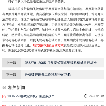
排矿口的大小也是通过液压系统来调整的。
破碎机的皮带轮和飞轮借助于摩擦离合器与偏心轴相连。摩擦离合器装
有摩擦片并用弹簧压紧。离合器由液压系统控制，启动破碎机时，首先开支
油泵电动机，使压力油沿油管经柱塞中心通孔进入柱塞的右方皮带轮处和左
方飞轮处，推动柱塞面使弹簧压缩，于是摩擦离合器的摩擦片分开，则皮带
轮，飞轮同时与偏心轴脱开。这时停止油泵电动机，启动主电动机，皮带轮
转动。然后通过继电器和电磁换向阀的作用，顺序接通摩擦离合器。先使皮
带轮与偏心轴闭合，后使飞轮与偏心轴闭合。扭矩由皮带轮传给偏心轴，再
由偏心轴传递给飞轮。
颚式破碎机的启动方式
就是依此顺序分三段启动运
转。图2是1200X1500简摆颚式破碎机的液压系统及原理图。
上一篇
JB3279--2005--T复摆式颚式细碎机机械执行标准
下一篇
分析破碎设备工作过程中的功耗
相关新闻
2018-04-19
1000x250鄂式破碎机产量是多少？