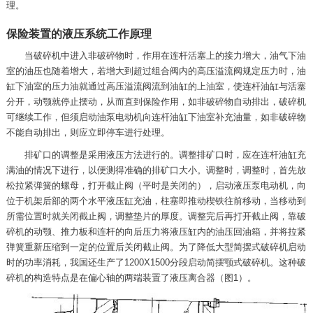
理。
保险装置的液压系统工作原理
当破碎机中进入非破碎物时，作用在连杆活塞上的接力增大，油气下油
室的油压也随着增大，若增大到超过组合阀内的高压溢流阀规定压力时，油
缸下油室的压力油就通过高压溢流阀流到油缸的上油室，使连杆油缸与活塞
分开，动颚就停止摆动，从而直到保险作用，如非破碎物自动排出，破碎机
可继续工作，但须启动油泵电动机向连杆油缸下油室补充油量，如非破碎物
不能自动排出，则应立即停车进行处理。
排矿口的调整是采用液压方法进行的。调整排矿口时，应在连杆油缸充
满油的情况下进行，以便测得准确的排矿口大小。调整时，调整时，首先放
松拉紧弹簧的螺母，打开截止阀（平时是关闭的），启动液压泵电动机，向
位于机架后部的两个水平液压缸充油，柱塞即推动楔铁往前移动，当移动到
所需位置时就关闭截止阀，调整垫片的厚度。调整完后再打开截止阀，靠破
碎机的动颚、推力板和连杆的向后压力将液压缸内的油压回油箱，并将拉紧
弹簧重新压缩到一定的位置后关闭截止阀。为了降低大型简摆式破碎机启动
时的功率消耗，我国还生产了1200X1500分段启动简摆颚式破碎机。这种破
碎机的构造特点是在偏心轴的两端装置了液压离合器（图1）。