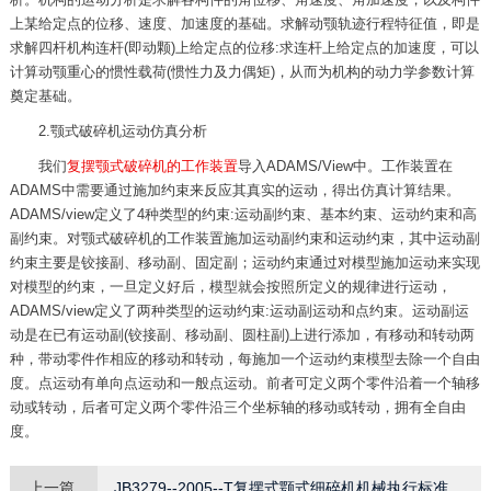
上某给定点的位移、速度、加速度的基础。求解动颚轨迹行程特征值，即是
求解四杆机构连杆(即动颗)上给定点的位移:求连杆上给定点的加速度，可以
计算动颚重心的惯性载荷(惯性力及力偶矩)，从而为机构的动力学参数计算
奠定基础。
2.颚式破碎机运动仿真分析
我们
复摆颚式破碎机的工作装置
导入ADAMS/View中。工作装置在
ADAMS中需要通过施加约束来反应其真实的运动，得出仿真计算结果。
ADAMS/view定义了4种类型的约束:运动副约束、基本约束、运动约束和高
副约束。对颚式破碎机的工作装置施加运动副约束和运动约束，其中运动副
约束主要是铰接副、移动副、固定副；运动约束通过对模型施加运动来实现
对模型的约束，一旦定义好后，模型就会按照所定义的规律进行运动，
ADAMS/view定义了两种类型的运动约束:运动副运动和点约束。运动副运
动是在已有运动副(铰接副、移动副、圆柱副)上进行添加，有移动和转动两
种，带动零件作相应的移动和转动，每施加一个运动约束模型去除一个自由
度。点运动有单向点运动和一般点运动。前者可定义两个零件沿着一个轴移
动或转动，后者可定义两个零件沿三个坐标轴的移动或转动，拥有全自由
度。
上一篇
JB3279--2005--T复摆式颚式细碎机机械执行标准