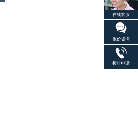
在线客服
报价咨询
拨打电话