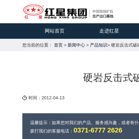
网站首页
走进红星
您当前的位置：
首页
>
新闻中心
>
产品知识
> 硬岩反击式
硬岩反击式
时间：2012-04-13
温馨提示：如果您对我们的产品、服务感兴趣，或者有
0371-6777 2626
拨打我们的客服电话：