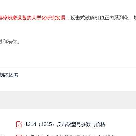
破碎粉磨设备的大型化研究发展
，
反击式破碎机也正向系列化、
进和模仿。
制约因素
1214（1315）反击破型号参数与价格