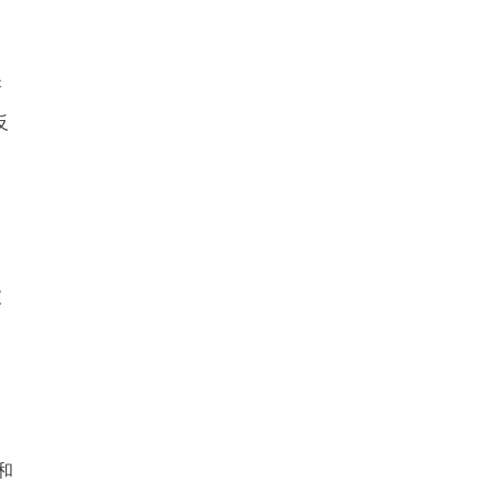
研
反
破
和