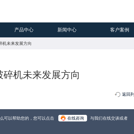
产品中心
新闻中心
客户案例
破碎机未来发展方向
破碎机未来发展方向
返回
什么可以帮助您的，您可以点击
在线咨询
与我们在线交谈或者