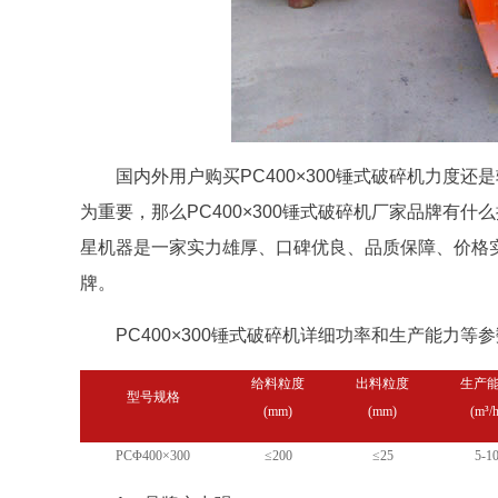
国内外用户购买PC400×300锤式破碎机力度
为重要，那么PC400×300锤式破碎机厂家品牌有
星机器是一家实力雄厚、口碑优良、品质保障、价格
牌。
PC400×300锤式破碎机详细功率和生产能力等
给料粒度
出料粒度
生产
型号规格
(mm)
(mm)
(m³/h
PCΦ400×300
≤200
≤25
5-1