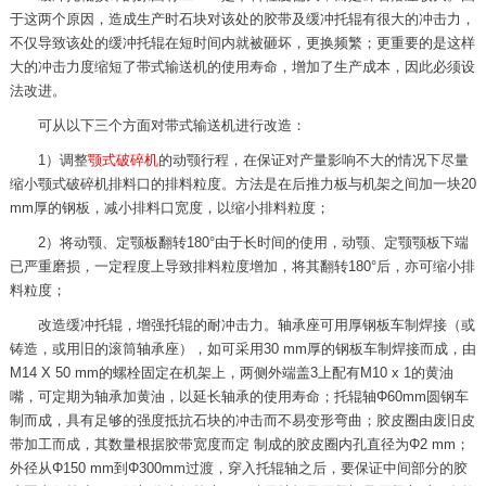
于这两个原因，造成生产时石块对该处的胶带及缓冲托辊有很大的冲击力，
不仅导致该处的缓冲托辊在短时间内就被砸坏，更换频繁；更重要的是这样
大的冲击力度缩短了带式输送机的使用寿命，增加了生产成本，因此必须设
法改进。
可从以下三个方面对带式输送机进行改造：
1）调整
颚式破碎机
的动颚行程，在保证对产量影响不大的情况下尽量
缩小颚式破碎机排料口的排料粒度。方法是在后推力板与机架之间加一块20
mm厚的钢板，减小排料口宽度，以缩小排料粒度；
2）将动颚、定颚板翻转180°由于长时间的使用，动颚、定颚颚板下端
已严重磨损，一定程度上导致排料粒度增加，将其翻转180°后，亦可缩小排
料粒度；
改造缓冲托辊，增强托辊的耐冲击力。轴承座可用厚钢板车制焊接（或
铸造，或用旧的滚筒轴承座），如可采用30 mm厚的钢板车制焊接而成，由
M14 X 50 mm的螺栓固定在机架上，两侧外端盖3上配有M10 x 1的黄油
嘴，可定期为轴承加黄油，以延长轴承的使用寿命；托辊轴Φ60mm圆钢车
制而成，具有足够的强度抵抗石块的冲击而不易变形弯曲；胶皮圈由废旧皮
带加工而成，其数量根据胶带宽度而定 制成的胶皮圈内孔直径为Φ2 mm；
外径从Φ150 mm到Φ300mm过渡，穿入托辊轴之后，要保证中间部分的胶