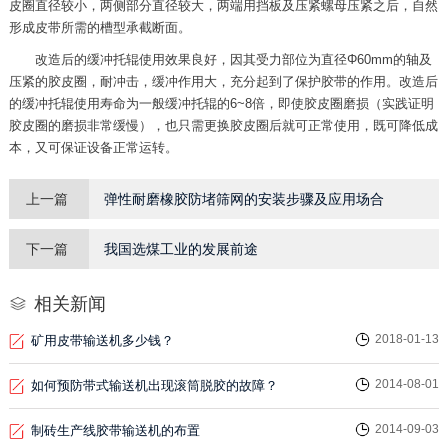
皮圈直径较小，两侧部分直径较大，两端用挡板及压紧螺母压紧之后，自然
形成皮带所需的槽型承截断面。
改造后的缓冲托辊使用效果良好，因其受力部位为直径Φ60mm的轴及
压紧的胶皮圈，耐冲击，缓冲作用大，充分起到了保护胶带的作用。改造后
的缓冲托辊使用寿命为一般缓冲托辊的6~8倍，即使胶皮圈磨损（实践证明
胶皮圈的磨损非常缓慢），也只需更换胶皮圈后就可正常使用，既可降低成
本，又可保证设备正常运转。
上一篇
弹性耐磨橡胶防堵筛网的安装步骤及应用场合
下一篇
我国选煤工业的发展前途
相关新闻
2018-01-13
矿用皮带输送机多少钱？
2014-08-01
如何预防带式输送机出现滚筒脱胶的故障？
2014-09-03
制砖生产线胶带输送机的布置