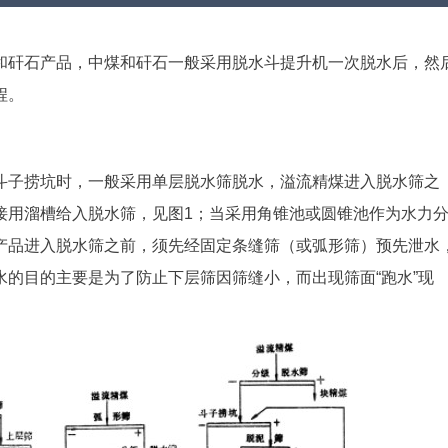
和矸石产品，中煤和矸石一般采用脱水斗提升机一次脱水后，然
程。
斗子捞坑时，一般采用单层脱水筛脱水，溢流精煤进入脱水筛之
接用溜槽给入脱水筛，见图1；当采用角锥池或圆锥池作为水力
产品进入脱水筛之前，须先经固定条缝筛（或弧形筛）预先泄水
的目的主要是为了防止下层筛因筛缝小，而出现筛面“跑水”现