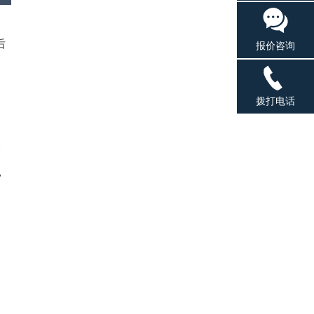
后
报价咨询
拨打电话
分
，