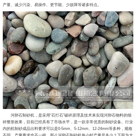
产量、减少污染、易操作、更节能、少故障等诸多特点。
河卵石制砂机，是采用“石打石”破碎原理及技术来实现河卵石物料的细
碎整形效果，目前已经具有了市场水平，是一款非常优质的制砂设备。行业
内的机制砂成品出料要求可以是0-5mm、5-12mm、12-24mm等多种，规格
不同、产量要求也不一样。那么河卵石制砂机每小时产量是多少？下面为大