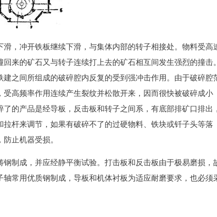
下滑，冲开铁板继续下滑，与集体内部的转子相接处。物料受高
撞回来的矿石又与转子连续打上去的矿石相互间发生强烈的撞击
铁建之间所组成的破碎腔内反复的受到强冲击作用。由于破碎腔
，受高频率作用连续产生裂纹并松散开来，因而很快被破碎成小
碎了的产品是经导板，反击板和转子之间系，有底部排矿口排出
和拉杆来调节，如果有破碎不了的过硬物料、铁块或钎子头等落
，防止机器受损。
铸钢制成，并应经静平衡试验。打击板和反击板由于极易磨损，
子轴常用优质钢制成，导板和机体衬板为适应耐磨要求，也必须