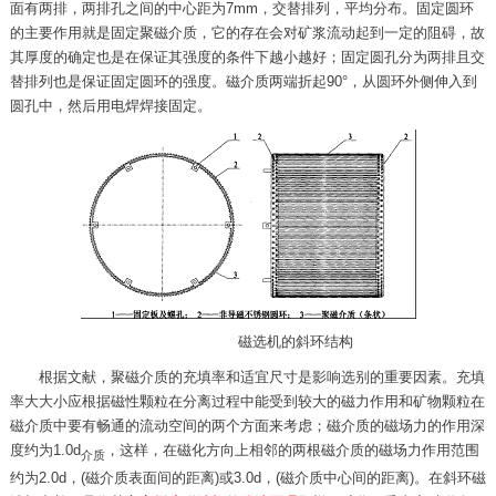
面有两排，两排孔之间的中心距为7mm，交替排列，平均分布。固定圆环
的主要作用就是固定聚磁介质，它的存在会对矿浆流动起到一定的阻碍，故
其厚度的确定也是在保证其强度的条件下越小越好；固定圆孔分为两排且交
替排列也是保证固定圆环的强度。磁介质两端折起90°，从圆环外侧伸入到
圆孔中，然后用电焊焊接固定。
磁选机的斜环结构
根据文献，聚磁介质的充填率和适宜尺寸是影响选别的重要因素。充填
率大大小应根据磁性颗粒在分离过程中能受到较大的磁力作用和矿物颗粒在
磁介质中要有畅通的流动空间的两个方面来考虑；磁介质的磁场力的作用深
度约为1.0d
，这样，在磁化方向上相邻的两根磁介质的磁场力作用范围
介质
约为2.0d，(磁介质表面间的距离)或3.0d，(磁介质中心间的距离)。在斜环磁