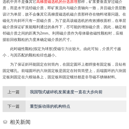
选机中并不是像其它
高梯度磁选机的分选原理
那样，矿浆要垂直穿过磁介
质，而是水平流经磁介质，即矿浆流向与磁介质轴向一致，并且磁介质层数
设计为单层，故不会像其它高梯度磁选机磁介质那样存在物料堵塞问题。在
磁化方向斜环只有一层磁介质，为了提高该磁选机的有效捕收面积，在单层
磁介质保证矿浆能顺利通过的条件下，尽可能的增加磁介质，因此，确定相
邻磁介质之间的距离为2mm。利用磁介质作为母体吸收磁性颗粒时，应根
据欲回收颗粒的力度来确定磁介质的尺寸。
此时磁性颗粒(假定为球形)受磁引力比较大。由此可知，介质尺寸越
小，与其匹配的颗粒粒径也越小。
为了保证斜环能固定在转筒内，在固定圆环上都焊接有固定板，且钻有
固定螺孔。前端圆环的六块固定板是固定在转筒筒壁上，后端圆环的六块固
定板则固定在六根辐条上，固定板和固定螺丝都是非导磁不锈钢材料。
上一篇
我国颚式破碎机发展速度一直在大步向前
下一篇
重型振动筛的机构特点
相关新闻