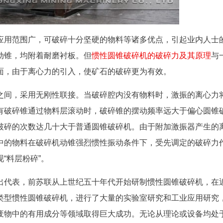
应用范围广，可破碎十分坚硬的物料等诸多优点，引起业内人士
动锥，均附着耐磨衬板。但
惯性圆锥破碎机的破碎力及其原理
与
面，由于离心力的引入，使矿石的破碎更为有效。
之间，采用无刚性联接。当破碎腔内没有物料时，激振的离心力
有破碎锥通过物料层滚动时，破碎锥的摆动频率远大于偏心圆锥
破碎的次数达几十大于普通圆锥破碎机。由于附加激振器产生的
中的物料在破碎机动锥强烈惯性振动条件下，受先调定的破碎力
“料层粉碎”。
出代表，前苏联从上世纪五十年代开始研制惯性圆锥破碎机，在
类型惯性圆锥破碎机，进行了大量的实验室研究和工业应用研究
废物中的有用成分等领域取得巨大成功。无论从理论或设备均处